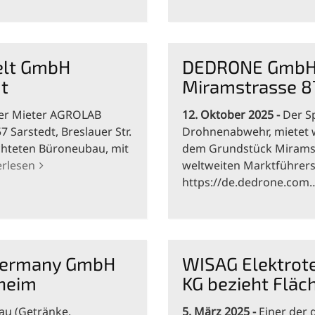
elt GmbH
DEDRONE GmbH m
t
Miramstrasse 8
ger Mieter AGROLAB
12. Oktober 2025
Der S
7 Sarstedt, Breslauer Str.
Drohnenabwehr, mietet w
chteten Büroneubau, mit
dem Grundstück Miramst
erlesen
weltweiten Marktführers 
https://de.dedrone.co
 Germany GmbH
WISAG Elektrot
sheim
KG bezieht Fläc
bau (Getränke,
5. März 2025
Einer der 