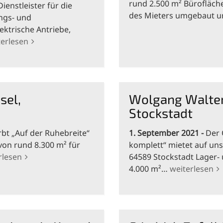
rund 2.500 m² Bürofläch
enstleister für die
des Mieters umgebaut 
ungs- und
ektrische Antriebe,
terlesen
sel,
Wolgang Walter
Stockstadt
rbt „Auf der Ruhebreite“
1. September 2021
Der 
von rund 8.300 m² für
komplett“ mietet auf uns
rlesen
64589 Stockstadt Lager-
4.000 m²…
weiterlesen