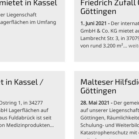
mietet in Kassel
Friedrich Zufall
Göttingen
er Liegenschaft
 Lagerflächen im Umfang
1. Juni 2021
Der internat
GmbH & Co. KG mietet au
Lambrecht Str. 3, in 370
von rund 3.200 m²…
weit
 in Kassel /
Malteser Hilfsdi
Göttingen
Ostring 1, in 34277
28. Mai 2021
Der gemein
mbH Lagerflächen auf
auf unserer Liegenschaft
us Fuldabrück ist seit
Göttingen, Räumlichkeit
 von Medizinprodukten…
Schulung- und Weiterbil
Katastrophenschutz mit