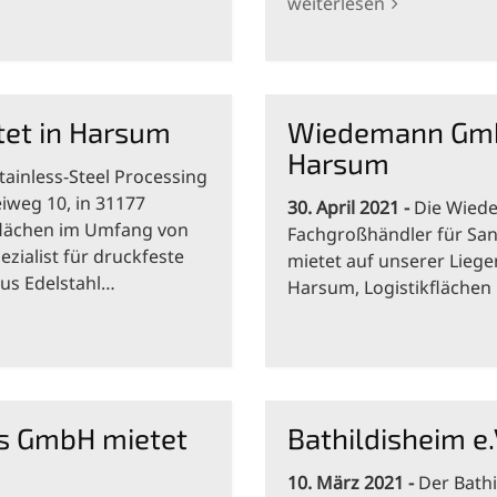
weiterlesen
tet in Harsum
Wiedemann GmbH
Harsum
ainless-Steel Processing
eiweg 10, in 31177
30. April 2021
Die Wiede
flächen im Umfang von
Fachgroßhändler für Sani
ezialist für druckfeste
mietet auf unserer Liege
aus Edelstahl…
Harsum, Logistikfläche
ns GmbH mietet
Bathildisheim e.
10. März 2021
Der Bathi