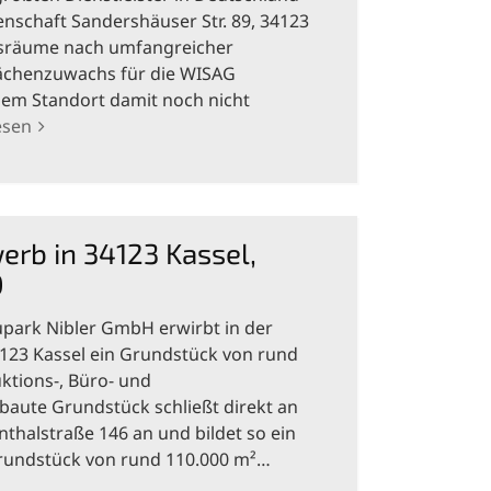
enschaft Sandershäuser Str. 89, 34123
tsräume nach umfangreicher
lächenzuwachs für die WISAG
esem Standort damit noch nicht
esen
rb in 34123 Kassel,
0
upark Nibler GmbH erwirbt in der
34123 Kassel ein Grundstück von rund
ktions-, Büro- und
aute Grundstück schließt direkt an
nthalstraße 146 an und bildet so ein
ndstück von rund 110.000 m²…