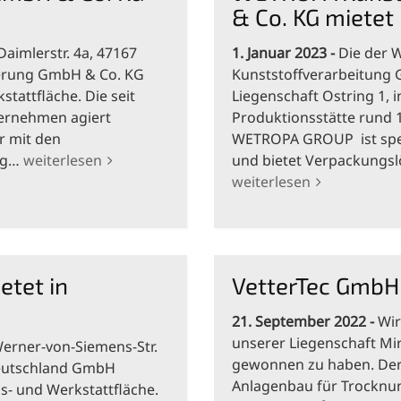
& Co. KG mietet
aimlerstr. 4a, 47167
1. Januar 2023
Die der
derung GmbH & Co. KG
Kunststoffverarbeitung 
stattfläche. Die seit
Liegenschaft Ostring 1, i
ternehmen agiert
Produktionsstätte rund 1
r mit den
WETROPA GROUP ist spezi
ing…
weiterlesen
und bietet Verpackungsl
weiterlesen
tet in
VetterTec GmbH 
21. September 2022
Wir
unserer Liegenschaft Mir
Werner-von-Siemens-Str.
gewonnen zu haben. Der w
 Deutschland GmbH
Anlagenbau für Trocknun
ns- und Werkstattfläche.