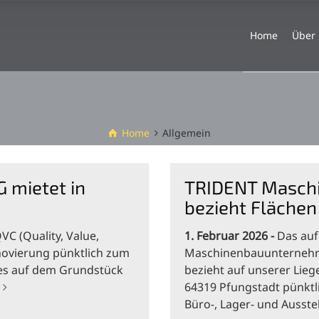
Home
Über
Home
Allgemein
G mietet in
TRIDENT Maschi
bezieht Flächen
C (Quality, Value,
1. Februar 2026
Das auf
novierung pünktlich zum
Maschinenbauunternehme
mes auf dem Grundstück
bezieht auf unserer Lieg
64319 Pfungstadt pünktl
Büro-, Lager- und Ausst