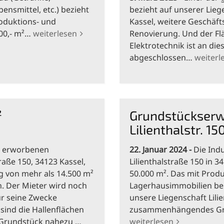
ensmittel, etc.) bezieht
bezieht auf unserer Lieg
roduktions- und
Kassel, weitere Geschäf
00,- m²…
weiterlesen
Renovierung. Und der F
Elektrotechnik ist an di
abgeschlossen…
weiterl
²
Grundstückserwe
Lilienthalstr. 15
4 erworbenen
22. Januar 2024
Die Ind
raße 150, 34123 Kassel,
Lilienthalstraße 150 in 
g von mehr als 14.500 m²
50.000 m². Das mit Produ
n. Der Mieter wird noch
Lagerhausimmobilien beb
ür seine Zwecke
unsere Liegenschaft Lilie
sind die Hallenflächen
zusammenhängendes Gru
 Grundstück nahezu …
weiterlesen